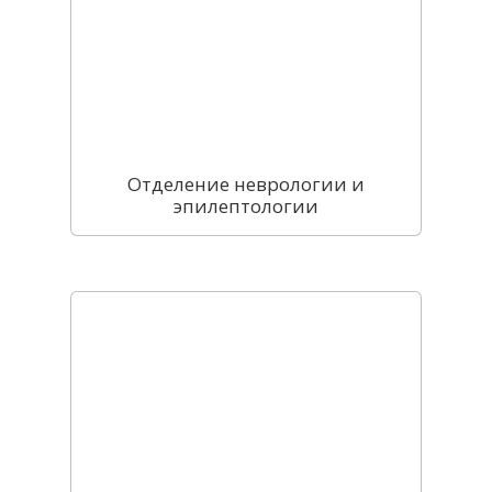
услуг
Отделение неврологии и
эпилептологии
тация 
олога
тация 
олога
рафия
ЭЭГ-
оринг
мость 