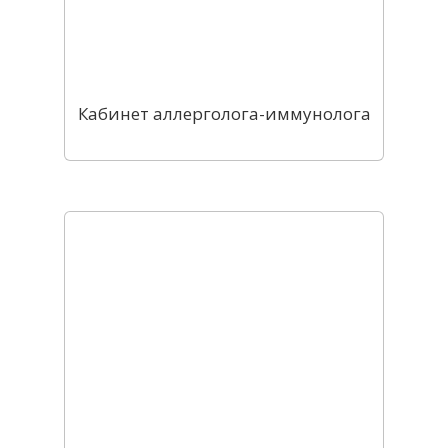
Кабинет аллерголога-иммунолога
тация 
олога-
олога
мость 
услуг